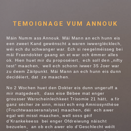
TEMOIGNAGE VUM ANNOUK
Mäin Numm ass Annouk. Mäi Mann an ech hunn eis
een zweet Kand gewënscht a waren iwwerglécklech,
wéi ech du schwanger war. Ech si reegelméisseg bei
mäi Fraendokter gaang an et war och ëmmer alles
ok. Hien huet mir du proposéiert, ech soll den „nifty
test“ maachen, well ech schonn iwwer 35 Joer war
zu deem Zäitpunkt. Mäi Mann an ech hunn eis dunn
decidéiert, dat ze maachen.
No 2 Wochen huet den Dokter eis dunn ungeruff a
mir matgedeelt, dass eise Bëbee mat enger
grousser Warscheinlechkeet Trisomie 21 hätt, a fir
ganz sécher ze sinn, misst ech eng Amniosynthèse
(Fruchtwaasseranalyse) maachen, déi ech awer
egal wéi misst maachen, well soss géif
d’Krankekeess bei enger Ofdreiwung näischt
bezuelen, an ob ech awer elo d‘Geschlecht wéilt