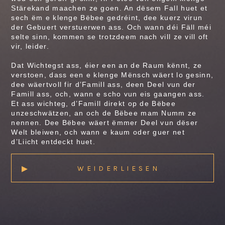
Stärekand maachen ze goen. An dësem Fall huet et
sech ëm e klenge Bëbee gedréint, dee kuerz virun
der Gebuert verstuerwen ass. Och wann déi Fäll méi
selte sinn, kommen se trotzdeem nach vill ze vill oft
vir, leider.
Dat Wichtegst ass, éier een an de Raum kënnt, ze
verstoen, dass een e klenge Mënsch wäert lo gesinn,
dee wäertvoll fir d’Famill ass, deen Deel vun der
Famill ass, och, wann e scho vun eis gaangen ass.
Et ass wichteg, d’Famill direkt op de Bëbee
unzeschwätzen, an och de Bëbee mam Numm ze
nennen. Dee Bëbee wäert ëmmer Deel vun dëser
Welt bleiwen, och wann e kaum oder guer net
d’Liicht entdeckt huet.
▸
WEIDERLIESEN