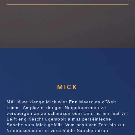
MICK
Mäi léiwe klenge Mick wier Enn Mäe
rz op d
‘
Welt
komm. Amplaz e klengen Neigebuerenen ze
versuergen an ze schmusen ouni Enn, hu mir mat vill
Lé
ift eng K
ë
scht ugemoolt a mat perséinleche
Saache vum Mick gef
ë
llt. Vum positiven Test bis zur
Nuebelschnouer si verschidde Saachen dran.