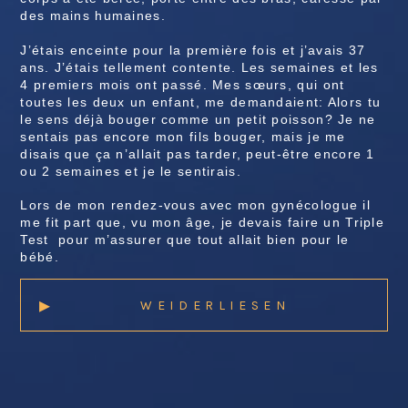
des mains humaines.
J’étais enceinte pour la première fois et j’avais 37
ans. J’étais tellement contente. Les semaines et les
4 premiers mois ont passé. Mes sœurs, qui ont
toutes les deux un enfant, me demandaient: Alors tu
le sens déjà bouger comme un petit poisson? Je ne
sentais pas encore mon fils bouger, mais je me
disais que ça n’allait pas tarder, peut-être encore 1
ou 2 semaines et je le sentirais.
Lors de mon rendez-vous avec mon gynécologue il
me fit part que, vu mon âge, je devais faire un Triple
Test
pour m’assurer que tout allait bien pour le
bébé.
▸
WEIDERLIESEN