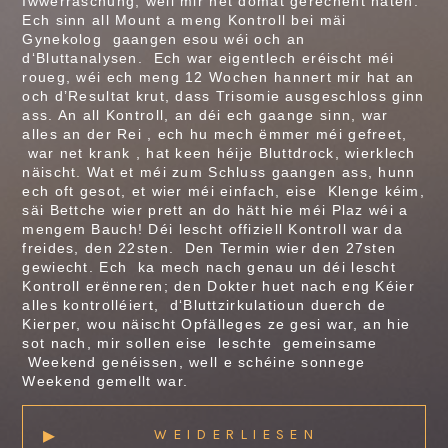
Iwwerraschung, well mir net domat gerechent haten.
Ech sinn all Mount a meng Kontroll bei mäi
Gynekolog gaangen esou wéi och an
d‘Bluttanalysen. Ech war eigentlech eréischt méi
roueg, wéi ech meng 12 Wochen hannert mir hat an
och d’Resultat krut, dass Trisomie ausgeschloss ginn
ass. An all Kontroll, an déi ech gaange sinn, war
alles an der Rei , ech hu mech ëmmer méi gefreet,
war net krank , hat keen héije Bluttdrock, wierklech
näischt. Wat et méi zum Schluss gaangen ass, hunn
ech oft gesot, et wier méi einfach, eise Klenge kéim,
säi Bettche wier prett an do hätt hie méi Plaz wéi a
mengem Bauch! Déi lescht offiziell Kontroll war da
freides, den 22sten. Den Termin wier den 27sten
gewiecht. Ech ka mech nach genau un déi lescht
Kontroll erënneren; den Dokter huet nach eng Kéier
alles kontrolléiert, d‘Bluttzirkulatioun duerch de
Kierper, wou näischt Opfälleges ze gesi war, an hie
sot nach, mir sollen eise leschte gemeinsame
Weekend genéissen, well e schéine sonnege
Weekend gemellt war.
▸
WEIDERLIESEN