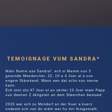
TEMOIGNAGE VUM SANDRA*
Mäin Numm ass Sandra*, ech si Mamm vun 3
gesonde Meedercher, 22, 10 a 4 Joer al a vun
engem Stärekand. Wann een dat scho sou nenne
kann.
Ech sinn elo 47 Joer al an zënter 13 Joer mam Papp
vun deenen 2 Jéngsten an dem Stäerchen bestued.
2015 war ech zu Mondorf an der Kuer a kuerz
nodeem ech vun do erëm war hu mir festgestallt,