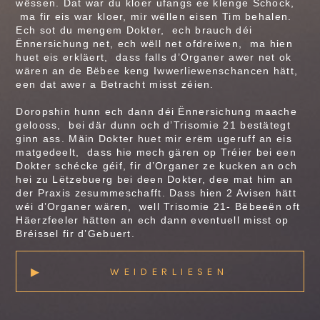
wëssen. Dat war du kloer ufangs ee klenge Schock,
ma fir eis war kloer, mir wëllen eisen Tim behalen.
Ech sot du mengem Dokter, ech brauch déi
Ënnersichung net, ech wëll net ofdreiwen, ma hien
huet eis erkläert, dass falls d’Organer awer net ok
wären an de Bëbee keng Iwwerliewenschancen hätt,
een dat awer a Betracht misst zéien.
Doropshin hunn ech dann déi Ënnersichung maache
gelooss, bei där dunn och d’Trisomie 21 bestätegt
ginn ass. Mäin Dokter huet mir erëm ugeruff an eis
matgedeelt, dass hie mech gären op Tréier bei een
Dokter schécke géif, fir d’Organer ze kucken an och
hei zu Lëtzebuerg bei deen Dokter, dee mat him an
der Praxis zesummeschafft. Dass hien 2 Avisen hätt
wéi d’Organer wären, well Trisomie 21- Bëbeeën oft
Häerzfeeler hätten an ech dann eventuell misst op
Bréissel fir d’Gebuert.
▸
WEIDERLIESEN