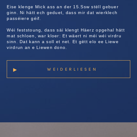
Eise klenge Mick ass an der 15.Ssw st
ë
ll gebuer
ginn. Ni hätt ech geduet, dass mir dat wierklech
passé
iere g
éif.
Wéi feststoung, dass säi klengt Hä
erz opgehal h
ätt
mat schloen, war kloer: Et wä
ert ni m
éi wé
i virdru
sinn. Dat kann a soll et net. Et gëtt elo ee Liewe
virdrun an e Liewen dono.
▸
WEIDERLIESEN