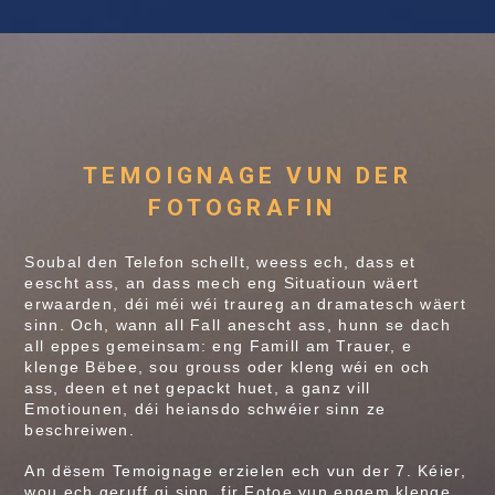
TEMOIGNAGE VUN DER
FOTOGRAFIN
Soubal den Telefon schellt, weess ech, dass et
eescht ass, an dass mech eng Situatioun wäert
erwaarden, déi méi wéi traureg an dramatesch wäert
sinn. Och, wann all Fall anescht ass, hunn se dach
all eppes gemeinsam: eng Famill am Trauer, e
klenge Bëbee, sou grouss oder kleng wéi en och
ass, deen et net gepackt huet, a ganz vill
Emotiounen, déi heiansdo schwéier sinn ze
beschreiwen.
An dësem Temoignage erzielen ech vun der 7. Kéier,
wou ech geruff gi sinn, fir Fotoe vun engem klenge