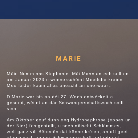
MARIE
Mäin Numm ass Stephanie. Mäi Mann an ech sollten
am Januar 2023 e wonnerschéint Meedche kréien.
Mee leider koum alles anescht an onerwaart.
D’Marie war bis an déi 27. Woch entwéckelt a
gesond, wéi et an där Schwangerschaftswoch sollt
sinn.
Am Oktober gouf dunn eng Hydronephrose (eppes un
der Nier) festgestallt, u sech näischt Schlëmmes,
well ganz vill Bëbeeën dat kënne kréien, an oft geet
et och nach an der Schwangerschaft fort oder et