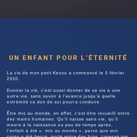
UN ENFANT POUR L’ÉTERNITÉ
La vie de mon petit Kenzo a commencé le 5 février
2010.
Donner la vie, c’est aussi donner de sa vie à une
autre vie, sans savoir à l’avance jusqu’à quelle
extrémité ce don de soi pourra conduire.
Être mis au monde, en effet, c’est être recueilli entre
des mains humaines. Qu’il naisse sans vie, qu’il
meure à la naissance ou peu de temps après,
l’enfant à été « mis au monde », parce que son
corps a été bercé, porté entre des bras, caressé par