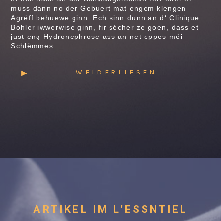
muss dann no der Gebuert mat engem klengen
Agrëff behuewe ginn. Ech sinn dunn an d‘ Clinique
Bohler iwwerwise ginn, fir sécher ze goen, dass et
just eng Hydronephrose ass an net eppes méi
Schlëmmes.
▸
WEIDERLIESEN
ARTIKEL IM L'ESSNTIEL