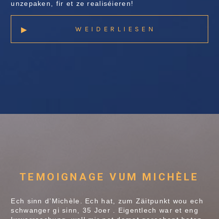
unzepaken, fir et ze realiséieren!
▸
WEIDERLIESEN
TEMOIGNAGE VUM MICHÈLE
Ech sinn d’Michèle. Ech hat, zum Zäitpunkt wou ech
schwanger gi sinn, 35 Joer . Eigentlech war et eng