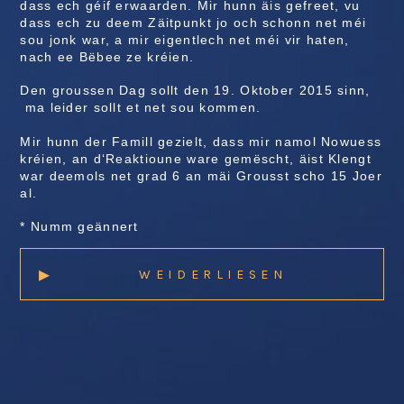
dass ech géif erwaarden. Mir hunn äis gefreet, vu
dass ech zu deem Zäitpunkt jo och schonn net méi
sou jonk war, a mir eigentlech net méi vir haten,
nach ee Bëbee ze kréien.
Den groussen Dag sollt den 19. Oktober 2015 sinn,
ma leider sollt et net sou kommen.
Mir hunn der Famill gezielt, dass mir namol Nowuess
kréien, an d‘Reaktioune ware gemëscht, äist Klengt
war deemols net grad 6 an mäi Grousst scho 15 Joer
al.
* Numm geännert
▸
WEIDERLIESEN