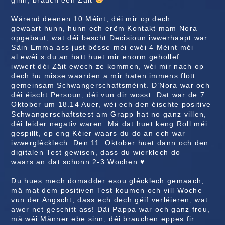
Wärend deenen 10 Méint, déi mir op dech
gewaart hunn, hunn ech erëm Kontakt mam Nora
opgebaut, wat déi bescht Decisioun iwwerhaapt war.
Säin Emma ass just bësse méi ewéi 4 Méint méi
al ewéi s du an hatt huet mir enorm gehollef
iwwert déi Zäit ewech ze kommen, wéi mir nach op
dech hu misse waarden a mir haten immens flott
gemeinsam Schwangerschaftsméint. D’Nora war och
déi éischt Persoun, déi vun dir wosst. Dat war de 7.
Oktober um 18.14 Auer, wéi ech den éischte positive
Schwangerschaftstest am Grapp hat no ganz villen,
déi leider negativ waren. Mä dat huet keng Roll méi
gespillt, op eng Kéier waars du do an ech war
iwwerglécklech. Den 11. Oktober huet dann och den
digitalen Test gewisen, dass du wierklech do
waars an dat schonn 2-3 Wochen ♥.
Du hues mech domadder esou glécklech gemaach,
mä mat dem positiven Test koumen och vill Woche
vun der Angscht, dass ech dech géif verléieren, wat
awer net geschitt ass! Däi Pappa war och ganz frou,
mä wéi Männer ebe sinn, déi brauchen eppes fir