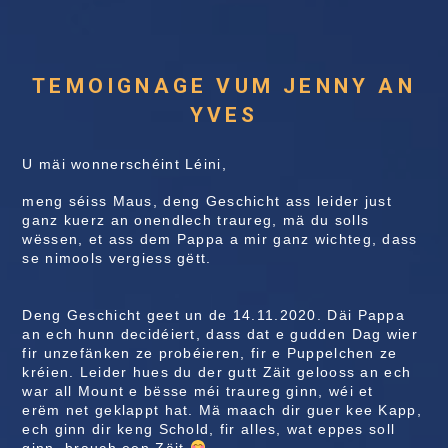
TEMOIGNAGE VUM JENNY AN
YVES
U mäi wonnerschéint Léini,
meng séiss Maus, deng Geschicht ass leider just
ganz kuerz an onendlech traureg, mä du solls
wëssen, et ass dem Pappa a mir ganz wichteg, dass
se nimools vergiess gëtt.
Deng Geschicht geet un de 14.11.2020. Däi Pappa
an ech hunn decidéiert, dass dat e gudden Dag wier
fir unzefänken ze probéieren, fir e Puppelchen ze
kréien. Leider hues du der gutt Zäit gelooss an ech
war all Mount e bësse méi traureg ginn, wéi et
erëm net geklappt hat. Mä maach dir guer kee Kapp,
ech ginn dir keng Schold, fir alles, wat eppes soll
ginn, brauch een Zäit